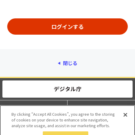
閉じる
動作環境
個人情報保護
By clicking “Accept All Cookies”, you agree to the storing
of cookies on your device to enhance site navigation,
利用規約
アクセシビリティ
analyze site usage, and assist in our marketing efforts.