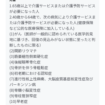
1.65歳以上で介護サービスまたは介護予防サービス
が必要になった人
2.40歳から64歳で、次の病気により介護サービスま
たは介護予防サービスが必要になった人(健康保険
など公的な医療保険に加入している人)
(1)がん（医師が一般的に認められている医学的見
地に基づき、回復の見込みがない状態に至ったと判
断したものに限る）
(2)関節リウマチ
(3)筋萎縮性側索硬化症
(4)後縦靱帯骨化症
(5)骨折を伴う骨粗鬆症
(6)初老期における認知症
(7)進行性核上性麻痺、大脳皮質基底核変性症及び
パーキンソン病
(8)脊髄小脳変性症
(9)脊柱管狭窄症
(10)早老症