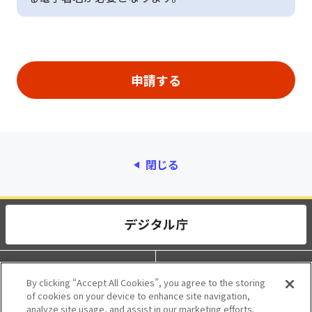
閉じる
動作環境
個人情報保護
By clicking “Accept All Cookies”, you agree to the storing
of cookies on your device to enhance site navigation,
利用規約
アクセシビリティ
analyze site usage, and assist in our marketing efforts.