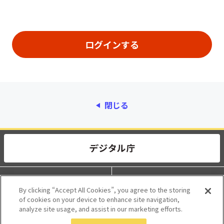
閉じる
動作環境
個人情報保護
By clicking “Accept All Cookies”, you agree to the storing
of cookies on your device to enhance site navigation,
利用規約
アクセシビリティ
analyze site usage, and assist in our marketing efforts.