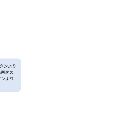
タンより
も画面の
タンより