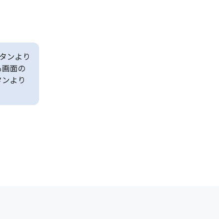
タンより
も画面の
タンより