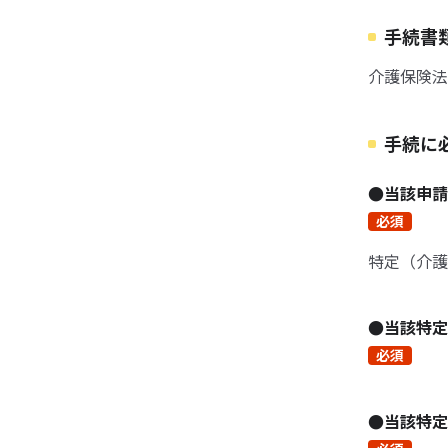
手続書
介護保険法
手続に
●当該申
必須
特定（介護
●当該特
必須
●当該特