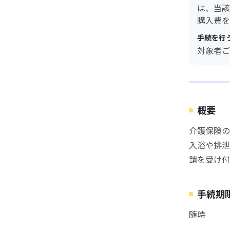
は、当該
購入費を
手続を行
対象者ご
概要
介護保険の
入浴や排泄
請を受け付
手続期
随時