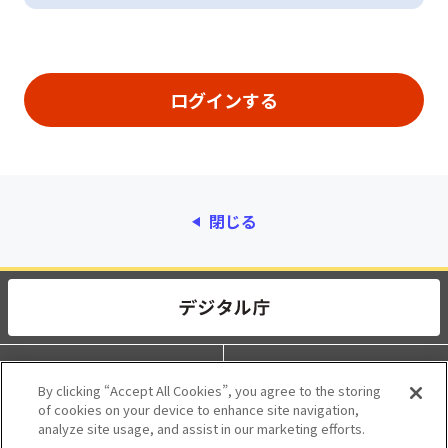
閉じる
動作環境
個人情報保護
By clicking “Accept All Cookies”, you agree to the storing
of cookies on your device to enhance site navigation,
利用規約
アクセシビリティ
analyze site usage, and assist in our marketing efforts.