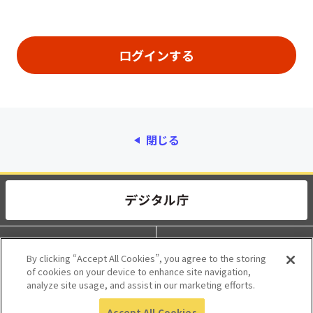
閉じる
動作環境
個人情報保護
By clicking “Accept All Cookies”, you agree to the storing
of cookies on your device to enhance site navigation,
利用規約
アクセシビリティ
analyze site usage, and assist in our marketing efforts.
Accept All Cookies