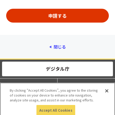
閉じる
動作環境
個人情報保護
By clicking “Accept All Cookies”, you agree to the storing
of cookies on your device to enhance site navigation,
利用規約
アクセシビリティ
analyze site usage, and assist in our marketing efforts.
Accept All Cookies
© 2017 Digital Agency, Government of Japan.