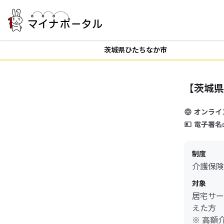
茨城県ひたちなか市
【茨城県
オンライ
電子署名
制度
介護保険
対象
居宅サー
えた方
※ 高額