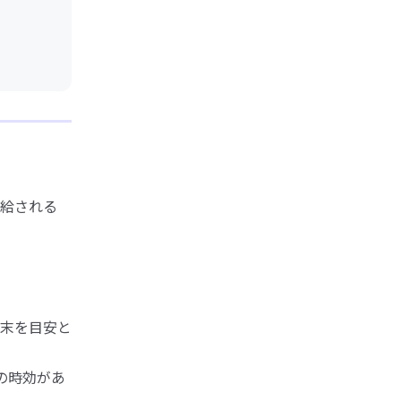
給される
末を目安と
の時効があ