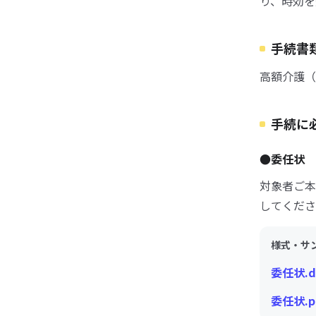
り、時効を
手続書
高額介護（
手続に
●委任状
対象者ご本
してくださ
様式・サ
委任状.d
委任状.p