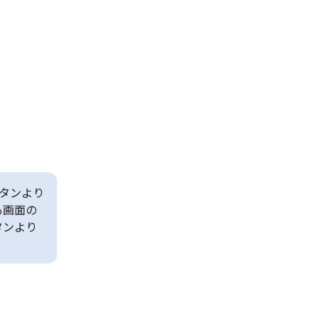
タンより
も画面の
タンより