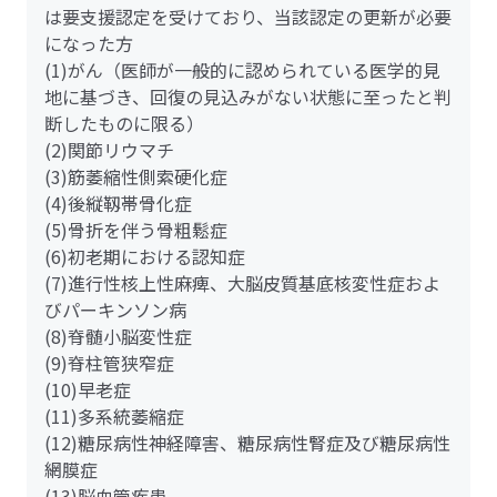
は要支援認定を受けており、当該認定の更新が必要
になった方
(1)がん（医師が一般的に認められている医学的見
地に基づき、回復の見込みがない状態に至ったと判
断したものに限る）
(2)関節リウマチ
(3)筋萎縮性側索硬化症
(4)後縦靱帯骨化症
(5)骨折を伴う骨粗鬆症
(6)初老期における認知症
(7)進行性核上性麻痺、大脳皮質基底核変性症およ
びパーキンソン病
(8)脊髄小脳変性症
(9)脊柱管狭窄症
(10)早老症
(11)多系統萎縮症
(12)糖尿病性神経障害、糖尿病性腎症及び糖尿病性
網膜症
(13)脳血管疾患