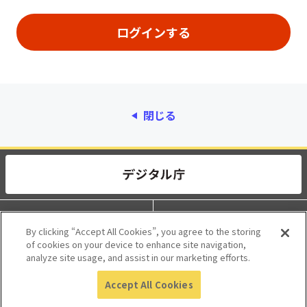
閉じる
動作環境
個人情報保護
By clicking “Accept All Cookies”, you agree to the storing
of cookies on your device to enhance site navigation,
利用規約
アクセシビリティ
analyze site usage, and assist in our marketing efforts.
Accept All Cookies
© 2017 Digital Agency, Government of Japan.