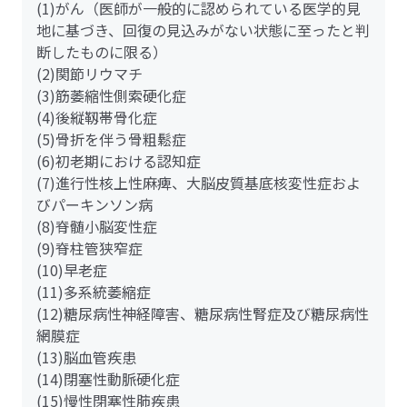
(1)がん（医師が一般的に認められている医学的見
地に基づき、回復の見込みがない状態に至ったと判
断したものに限る）
(2)関節リウマチ
(3)筋萎縮性側索硬化症
(4)後縦靱帯骨化症
(5)骨折を伴う骨粗鬆症
(6)初老期における認知症
(7)進行性核上性麻痺、大脳皮質基底核変性症およ
びパーキンソン病
(8)脊髄小脳変性症
(9)脊柱管狭窄症
(10)早老症
(11)多系統萎縮症
(12)糖尿病性神経障害、糖尿病性腎症及び糖尿病性
網膜症
(13)脳血管疾患
(14)閉塞性動脈硬化症
(15)慢性閉塞性肺疾患