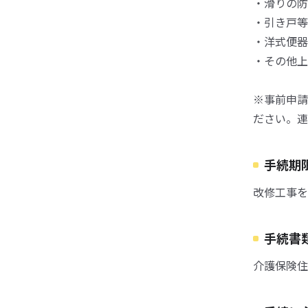
・滑りの防
・引き戸等
・洋式便器
・その他上
※事前申請
ださい。連
手続期
改修工事を
手続書
介護保険住