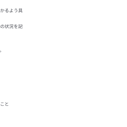
かるよう具
の状況を記
。
こと