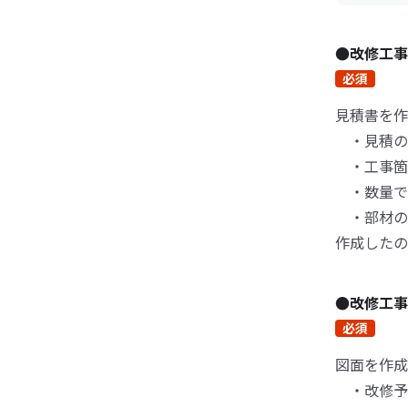
●改修工
必須
見積書を作
・見積の
・工事箇
・数量で
・部材の
作成したの
●改修工
必須
図面を作成
・改修予