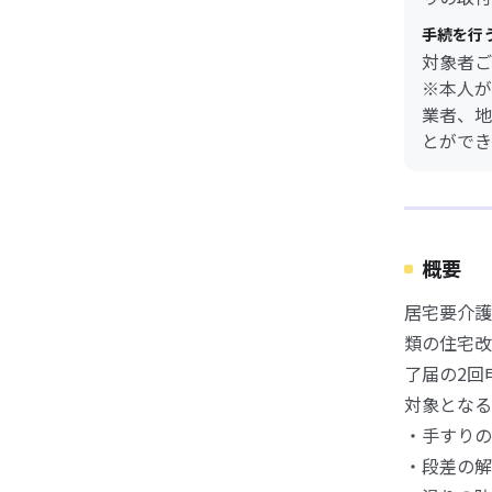
手続を行
対象者ご
※本人が
業者、地
とができ
概要
居宅要介護
類の住宅改
了届の2回
対象となる
・手すりの
・段差の解