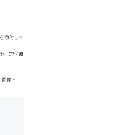
を添付して
や、理学療
た画像・