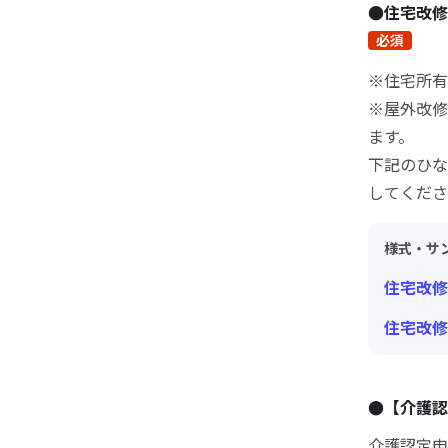
●住宅改
必須
※住宅所有
※屋外改修
ます。
下記のひな
してくださ
様式・サ
住宅改修
住宅改修
●【介護
介護認定申