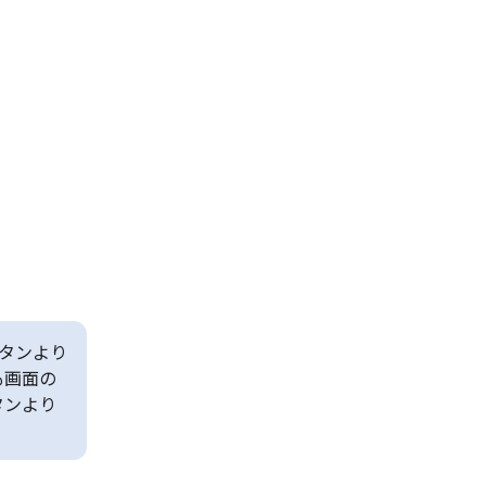
タンより
も画面の
タンより