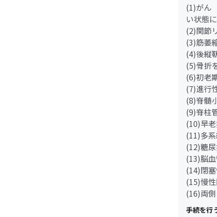
(1)が
い状態に
(2)関
(3)筋
(4)後
(5)骨
(6)初
(7)進
(8)脊
(9)脊
(10)早
(11)多
(12)
(13)脳
(14)
(15)
(16)
手続を行