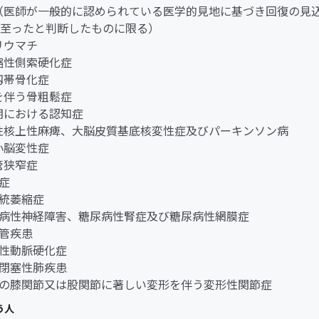
ん（医師が一般的に認められている医学的見地に基づき回復の見
至ったと判断したものに限る）
節リウマチ
萎縮性側索硬化症
縦靱帯骨化症
折を伴う骨粗鬆症
老期における認知症
行性核上性麻痺、大脳皮質基底核変性症及びパーキンソン病
髄小脳変性症
柱管狭窄症
老症
系統萎縮症
糖尿病性神経障害、糖尿病性腎症及び糖尿病性網膜症
血管疾患
閉塞性動脈硬化症
慢性閉塞性肺疾患
両側の膝関節又は股関節に著しい変形を伴う変形性関節症
う人