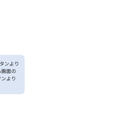
タンより
も画面の
タンより