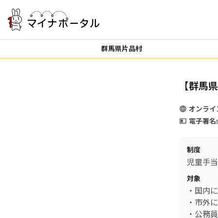
群馬県片品村
【群馬県
オンライ
電子署名
制度
児童手当
対象
・国内に
・市外に
・公務員