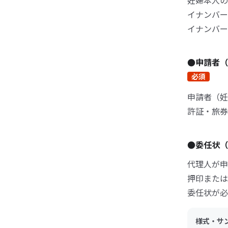
妊婦本人の
イナンバー
イナンバー
●申請者
必須
申請者（妊
許証・旅券
●委任状
代理人が申
押印または
委任状が必
様式・サ