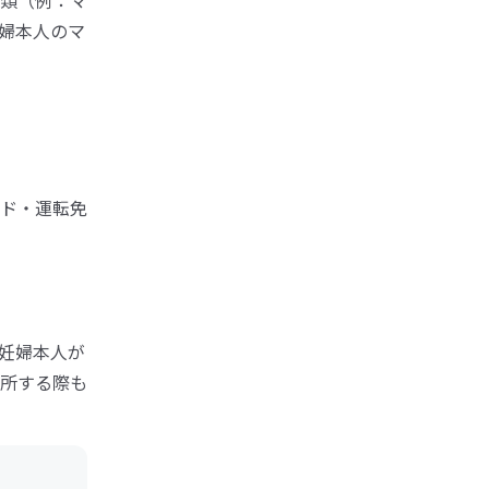
類（例：マ
婦本人のマ
ド・運転免
妊婦本人が
所する際も