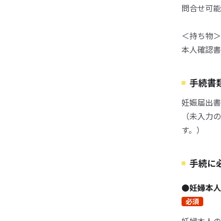
問合せ可能時
＜持ち物＞
本人確認書
手続書
妊娠届出書
（未入力の
す。）
手続に
●妊婦本
必須