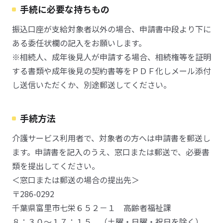
手続に必要な持ちもの
振込口座が支給対象者以外の場合、申請書中段より下に
ある委任状欄の記入をお願いします。
※相続人、成年後見人が申請する場合、相続権等を証明
する書類や成年後見の契約書等をＰＤＦ化しメール添付
し送信いただくか、別途郵送してください。
手続方法
介護サービス利用者で、対象者の方へは申請書を郵送し
ます。申請書を記入のうえ、窓口または郵送で、必要書
類を提出してください。
＜窓口または郵送の場合の提出先＞
〒286-0292
千葉県富里市七栄６５２－１ 高齢者福祉課
８：３０～１７：１５ （土曜・日曜・祝日を除く）