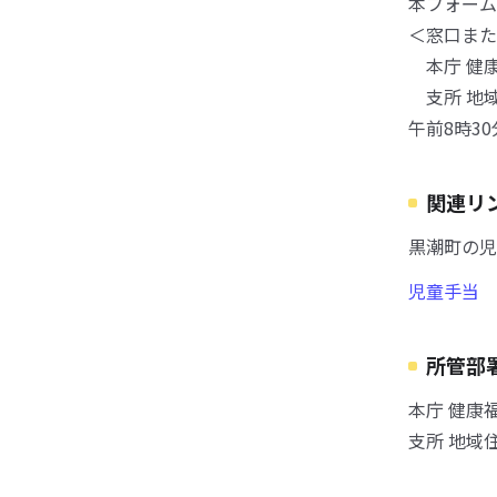
本フォーム
＜窓口また
本庁 健康
支所 地域
午前8時3
関連リ
黒潮町の児
児童手当
所管部
本庁 健康
支所 地域