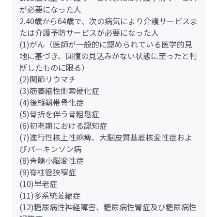
が必要になった人
2.40歳から64歳で、次の病気により介護サービスま
たは介護予防サービスが必要になった人
(1)がん（医師が一般的に認められている医学的見
地に基づき、回復の見込みがない状態に至ったと判
断したものに限る）
(2)関節リウマチ
(3)筋萎縮性側索硬化症
(4)後縦靱帯骨化症
(5)骨折を伴う骨粗鬆症
(6)初老期における認知症
(7)進行性核上性麻痺、大脳皮質基底核変性症およ
びパーキンソン病
(8)脊髄小脳変性症
(9)脊柱管狭窄症
(10)早老症
(11)多系統萎縮症
(12)糖尿病性神経障害、糖尿病性腎症及び糖尿病性