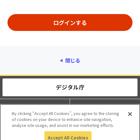
閉じる
動作環境
個人情報保護
By clicking “Accept All Cookies”, you agree to the storing
of cookies on your device to enhance site navigation,
利用規約
アクセシビリティ
analyze site usage, and assist in our marketing efforts.
Accept All Cookies
© 2017 Digital Agency, Government of Japan.