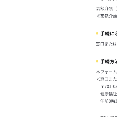
高額介護（
※高額介護
手続に
窓口または
手続方
本フォーム
＜窓口また
〒701-0
健康福祉
午前8時3