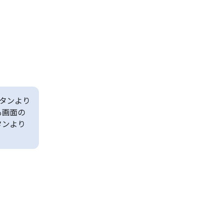
タンより
も画面の
タンより