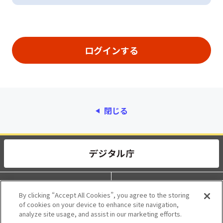
閉じる
動作環境
個人情報保護
By clicking “Accept All Cookies”, you agree to the storing
of cookies on your device to enhance site navigation,
利用規約
アクセシビリティ
analyze site usage, and assist in our marketing efforts.