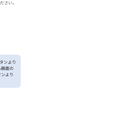
ださい。
タンより
も画面の
タンより