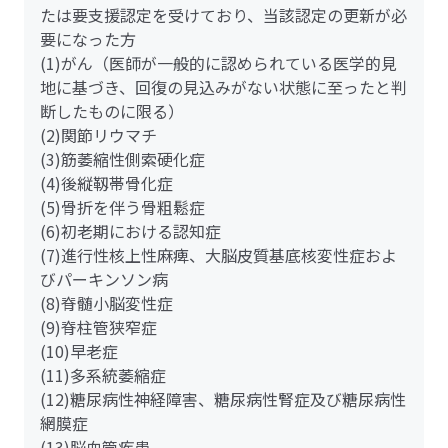
たは要支援認定を受けており、当該認定の更新が必
要になった方
(1)がん（医師が一般的に認められている医学的見
地に基づき、回復の見込みがない状態に至ったと判
断したものに限る）
(2)関節リウマチ
(3)筋萎縮性側索硬化症
(4)後縦靱帯骨化症
(5)骨折を伴う骨粗鬆症
(6)初老期における認知症
(7)進行性核上性麻痺、大脳皮質基底核変性症およ
びパーキンソン病
(8)脊髄小脳変性症
(9)脊柱管狭窄症
(10)早老症
(11)多系統萎縮症
(12)糖尿病性神経障害、糖尿病性腎症及び糖尿病性
網膜症
(13)脳血管疾患