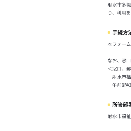
射水市多職
り、利用を
手続方
本フォーム
なお、窓口
＜窓口、郵
射水市福祉
午前8時3
所管部
射水市福祉保