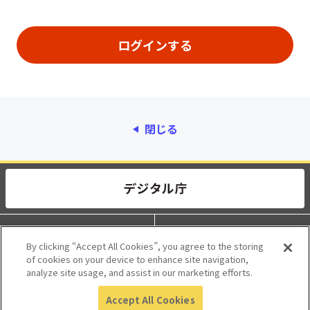
閉じる
動作環境
個人情報保護
By clicking “Accept All Cookies”, you agree to the storing
of cookies on your device to enhance site navigation,
利用規約
アクセシビリティ
analyze site usage, and assist in our marketing efforts.
Accept All Cookies
© 2017 Digital Agency, Government of Japan.