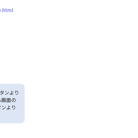
e.html
タンより
も画面の
タンより