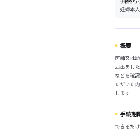
手続を行
妊婦本人
概要
医師又は助
届出をした
などを確認
ただいた内
します。
手続期
できるだけ