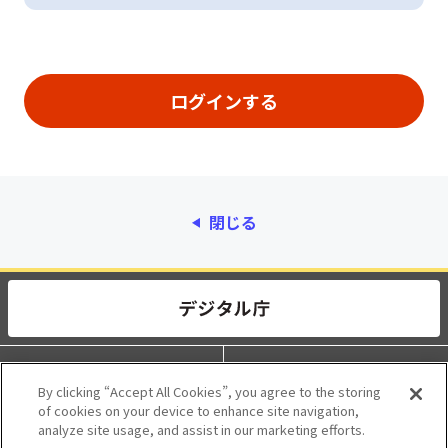
閉じる
動作環境
個人情報保護
By clicking “Accept All Cookies”, you agree to the storing
of cookies on your device to enhance site navigation,
利用規約
アクセシビリティ
analyze site usage, and assist in our marketing efforts.