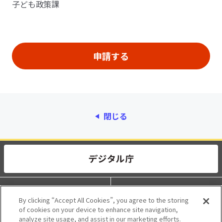
子ども政策課
閉じる
動作環境
個人情報保護
By clicking “Accept All Cookies”, you agree to the storing
of cookies on your device to enhance site navigation,
利用規約
アクセシビリティ
analyze site usage, and assist in our marketing efforts.