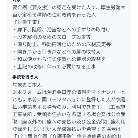
要介護（要支援）の認定を受けた人で、厚生労働大
臣が定める種類の住宅改修を行った人
【対象工事】
・廊下、階段、浴室などへの手すりの取付け
・段差解消のためのスロープ設置等
・滑り防止、移動円滑化のための床材変更等
・開き戸から引き戸などへの扉の取替え
・和式便器から洋式便器への便器の取替え
・上記の改修に伴って必要となる工事
手続を行う人
対象者ご本人
※本フォームは預貯金口座の情報をマイナンバーと
ともに事前に国（デジタル庁）に登録した人が償還
払い申請をする場合のみ、利用できます。（工事施
工事業所に受領委任払いを希望する場合又は公金受
取口座以外の口座への支払い及び公金受取口座利用
登録をしていない人が償還払いを希望する場合は
「12-1居宅介護（介護予防）住宅改修費の支給申