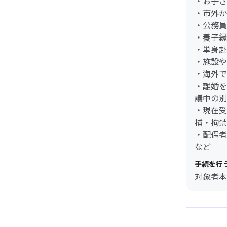
・お子さ
・市外か
・公務員
・養子縁
・単身赴
・施設や
・海外で
・離婚を
議中の別
・現在受
捕・拘禁
・配偶者
など
手続を行
対象者本