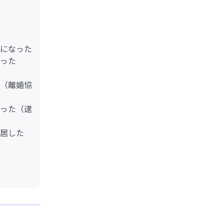
になった
った
（離婚協
った（逮
居した