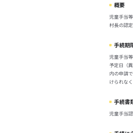
概要
児童手当等
村長の認定
手続期
児童手当等
予定日（異
内の申請で
けられなく
手続書
児童手当認