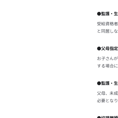
●監護・生
受給資格者
と同居しな
●父母指定
お子さんが
する場合に
●監護・生
父母、未成
必要となり
●協議離婚