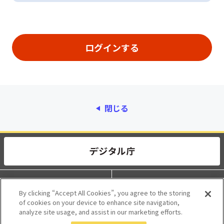
閉じる
動作環境
個人情報保護
By clicking “Accept All Cookies”, you agree to the storing
of cookies on your device to enhance site navigation,
利用規約
アクセシビリティ
analyze site usage, and assist in our marketing efforts.