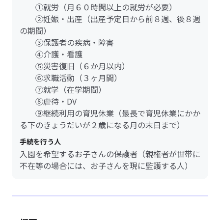
①就労（月６０時間以上の就労が必要）
②妊娠・出産（出産予定日から前８週、後８週
の期間）
③保護者の疾病・障害
④介護・看護
⑤災害復旧（６か月以内）
⑥求職活動（３ヶ月間）
⑦就学（在学期間）
⑧虐待・DV
⑨継続利用の育児休業（最長で育児休業にかか
る下のきょうだいが２歳になる月の末日まで）
手続を行う人
入園を希望するお子さんの保護者（親権者が世帯に
不在等の場合には、お子さんを現に監護する人）