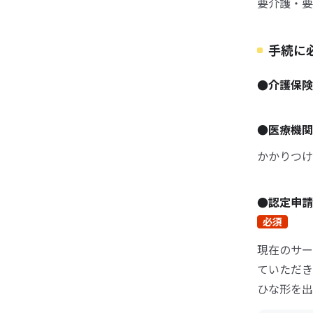
要介護・要
手続に
●介護保
●医療機
かかりつけ
●認定申
必須
現在のサー
ていただき
ひな形を出