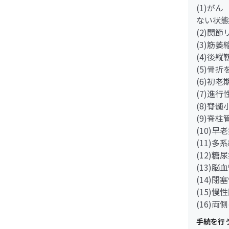
(1)が
ない状態
(2)関
(3)筋
(4)後
(5)骨
(6)初
(7)進
(8)脊
(9)脊
(10)早
(11)多
(12)
(13)脳
(14)
(15)
(16)
手続を行