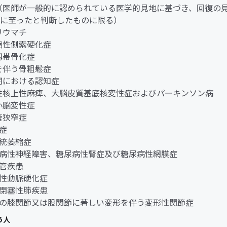
ん（医師が一般的に認められている医学的見地に基づき、回復の
に至ったと判断したものに限る）
節リウマチ
萎縮性側索硬化症
縦靱帯骨化症
折を伴う骨粗鬆症
老期における認知症
行性核上性麻痺、大脳皮質基底核変性症およびパーキンソン病
髄小脳変性症
柱管狭窄症
老症
系統萎縮症
糖尿病性神経障害、糖尿病性腎症及び糖尿病性網膜症
血管疾患
閉塞性動脈硬化症
慢性閉塞性肺疾患
両側の膝関節又は股関節に著しい変形を伴う変形性関節症
う人