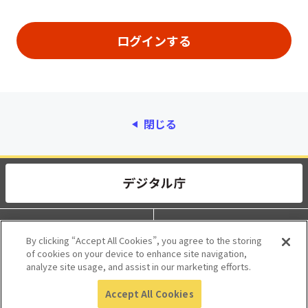
閉じる
動作環境
個人情報保護
By clicking “Accept All Cookies”, you agree to the storing
of cookies on your device to enhance site navigation,
利用規約
アクセシビリティ
analyze site usage, and assist in our marketing efforts.
Accept All Cookies
© 2017 Digital Agency, Government of Japan.