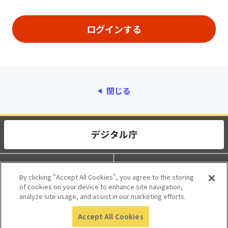
閉じる
動作環境
個人情報保護
By clicking “Accept All Cookies”, you agree to the storing
of cookies on your device to enhance site navigation,
利用規約
アクセシビリティ
analyze site usage, and assist in our marketing efforts.
Accept All Cookies
© 2017 Digital Agency, Government of Japan.