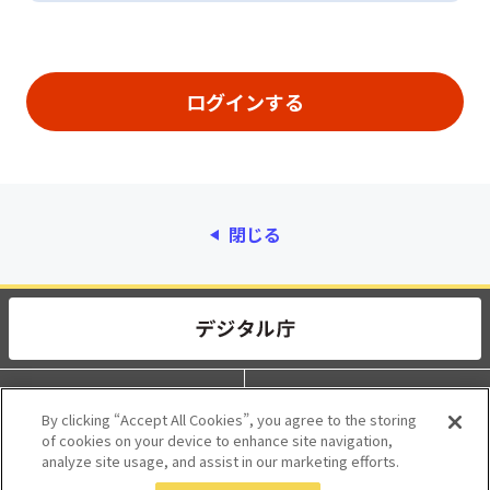
閉じる
動作環境
個人情報保護
By clicking “Accept All Cookies”, you agree to the storing
of cookies on your device to enhance site navigation,
利用規約
アクセシビリティ
analyze site usage, and assist in our marketing efforts.