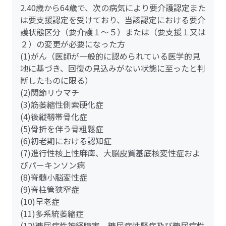
2.40歳から64歳で、次の病気により要介護認定また
は要支援認定を受けており、当該認定における要介
護状態区分（要介護１～５）または（要支援１又は
２）の変更が必要になった方
(1)がん（医師が一般的に認められている医学的見
地に基づき、回復の見込みがない状態に至ったと判
断したものに限る）
(2)関節リウマチ
(3)筋萎縮性側索硬化症
(4)後縦靱帯骨化症
(5)骨折を伴う骨粗鬆症
(6)初老期における認知症
(7)進行性核上性麻痺、大脳皮質基底核変性症およ
びパーキンソン病
(8)脊髄小脳変性症
(9)脊柱管狭窄症
(10)早老症
(11)多系統萎縮症
(12)糖尿病性神経障害、糖尿病性腎症及び糖尿病性