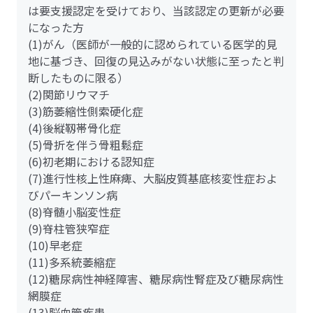
は要支援認定を受けており、当該認定の更新が必要
になった方
(1)がん（医師が一般的に認められている医学的見
地に基づき、回復の見込みがない状態に至ったと判
断したものに限る）
(2)関節リウマチ
(3)筋萎縮性側索硬化症
(4)後縦靱帯骨化症
(5)骨折を伴う骨粗鬆症
(6)初老期における認知症
(7)進行性核上性麻痺、大脳皮質基底核変性症およ
びパーキンソン病
(8)脊髄小脳変性症
(9)脊柱管狭窄症
(10)早老症
(11)多系統萎縮症
(12)糖尿病性神経障害、糖尿病性腎症及び糖尿病性
網膜症
(13)脳血管疾患