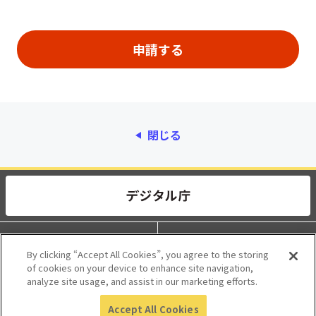
閉じる
動作環境
個人情報保護
By clicking “Accept All Cookies”, you agree to the storing
of cookies on your device to enhance site navigation,
利用規約
アクセシビリティ
analyze site usage, and assist in our marketing efforts.
Accept All Cookies
© 2017 Digital Agency, Government of Japan.