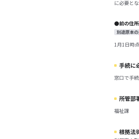
に必要とな
●前の住所
別途原本の
1月1日時
手続に
窓口で手続
所管部
福祉課
根拠法