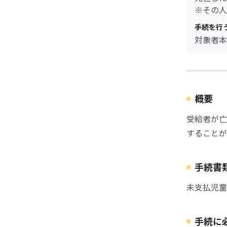
※その人
手続を行
対象者本
概要
受給者が亡
することが
手続書
未支払児童
手続に