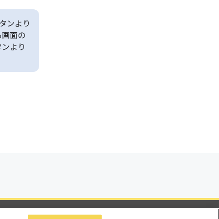
タンより
も画面の
タンより
ビリティ