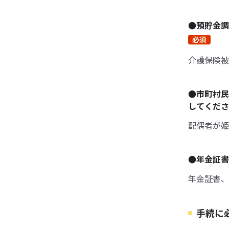
●預貯金
必須
介護保険被
●市町村民
してくだ
配偶者が姫
●年金証
年金証書、
手続に