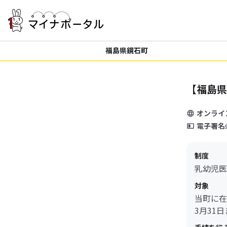
福島県鏡石町
【福島県
オンライ
電子署名
制度
乳幼児医
対象
当町に在
3月31