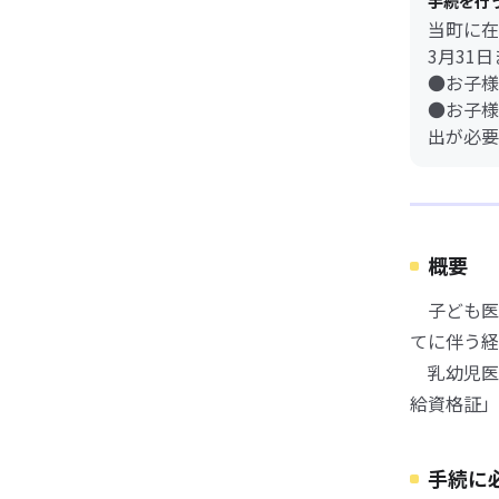
手続を行
当町に在
3月31
●お子様
●お子様
出が必要
概要
子ども医
てに伴う経
乳幼児医
給資格証」
手続に