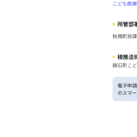
こども医療
所管部
税務町民課 T
根拠法
鏡石町こど
電子申請
のスマー