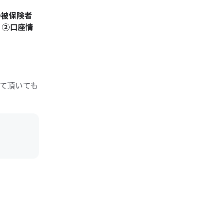
の被保険者
 ②口座情
て頂いても