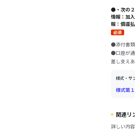
●・次の２
情報：加入
報：償還払
必須
●添付書類
●口座が通
差し支えあ
様式・サ
様式第１
関連リ
詳しい内容