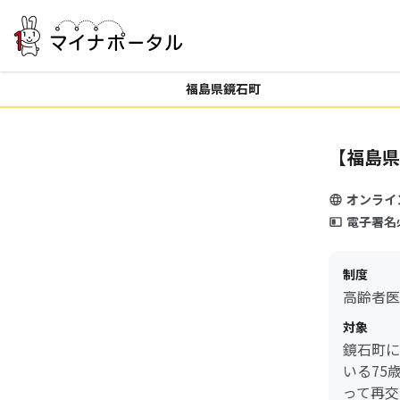
福島県鏡石町
【福島県
オンライ
電子署名
制度
高齢者医
対象
鏡石町に
いる75
って再交