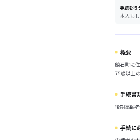
手続を行
本人もし
概要
鏡石町に住
75歳以上
手続書
後期高齢者
手続に