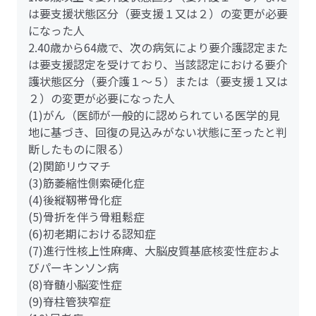
は要支援状態区分（要支援１又は２）の変更が必要
になった人
2.40歳から64歳で、次の病気により要介護認定また
は要支援認定を受けており、当該認定における要介
護状態区分（要介護１～５）または（要支援１又は
２）の変更が必要になった人
(1)がん（医師が一般的に認められている医学的見
地に基づき、回復の見込みがない状態に至ったと判
断したものに限る）
(2)関節リウマチ
(3)筋萎縮性側索硬化症
(4)後縦靱帯骨化症
(5)骨折を伴う骨粗鬆症
(6)初老期における認知症
(7)進行性核上性麻痺、大脳皮質基底核変性症およ
びパーキンソン病
(8)脊髄小脳変性症
(9)脊柱管狭窄症