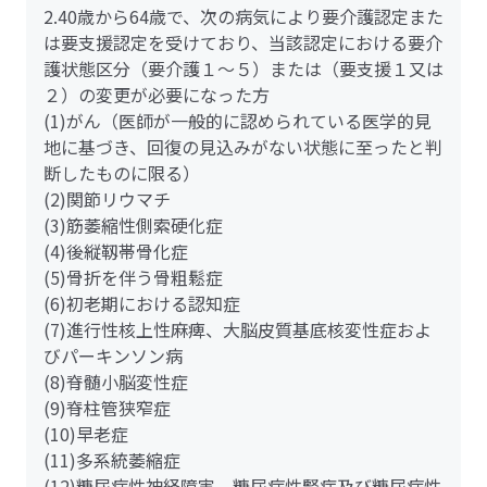
2.40歳から64歳で、次の病気により要介護認定また
は要支援認定を受けており、当該認定における要介
護状態区分（要介護１～５）または（要支援１又は
２）の変更が必要になった方
(1)がん（医師が一般的に認められている医学的見
地に基づき、回復の見込みがない状態に至ったと判
断したものに限る）
(2)関節リウマチ
(3)筋萎縮性側索硬化症
(4)後縦靱帯骨化症
(5)骨折を伴う骨粗鬆症
(6)初老期における認知症
(7)進行性核上性麻痺、大脳皮質基底核変性症およ
びパーキンソン病
(8)脊髄小脳変性症
(9)脊柱管狭窄症
(10)早老症
(11)多系統萎縮症
(12)糖尿病性神経障害、糖尿病性腎症及び糖尿病性