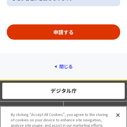
閉じる
動作環境
個人情報保護
By clicking “Accept All Cookies”, you agree to the storing
of cookies on your device to enhance site navigation,
利用規約
アクセシビリティ
analyze site usage, and assist in our marketing efforts.