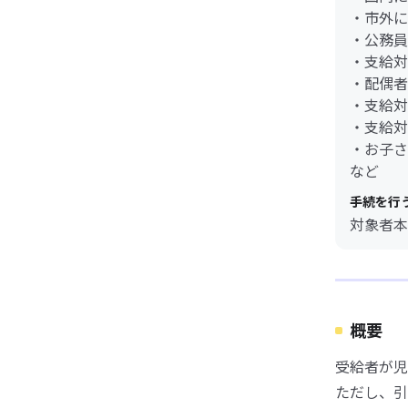
・市外に
・公務員
・支給対
・配偶者
・支給対
・支給対
・お子さ
など
手続を行
対象者本
概要
受給者が児
ただし、引