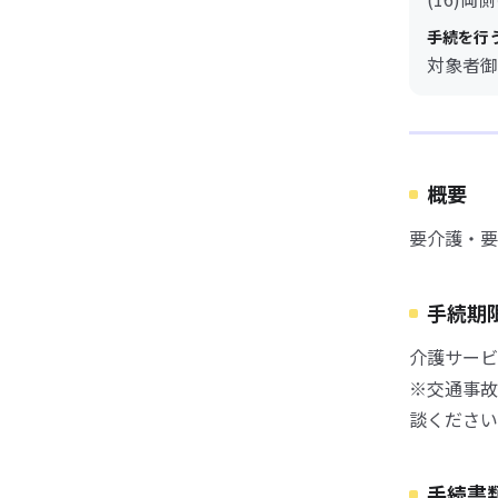
手続を行
対象者御
概要
要介護・要
手続期
介護サービ
※交通事故
談ください
手続書