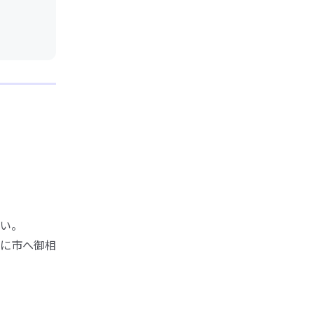
い。
に市へ御相