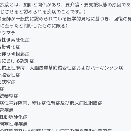
疾病とは、加齢と関係があり、要介護・要支援状態の原因であ
じさせると認められる疾病のことです。）
ん（医師が一般的に認められている医学的見地に基づき、回復の
に至ったと判断したものに限る）
節リウマチ
萎縮性側索硬化症
縦靱帯骨化症
折を伴う骨粗鬆症
老期における認知症
行性核上性麻痺、大脳皮質基底核変性症およびパーキンソン病
髄小脳変性症
柱管狭窄症
老症
系統萎縮症
糖尿病性神経障害、糖尿病性腎症及び糖尿病性網膜症
血管疾患
閉塞性動脈硬化症
慢性閉塞性肺疾患
両側の膝関節又は股関節に著しい変形を伴う変形性関節症