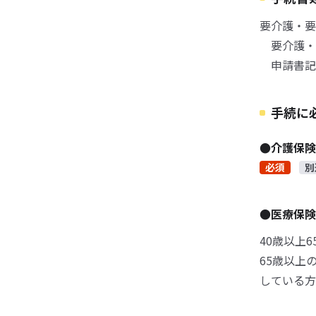
要介護・要
要介護・要
申請書記入
手続に
●介護保
必須
別
●医療保
40歳以上
65歳以上
している方