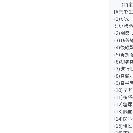
（特定
障害を生
(1)が
ない状態
(2)関
(3)筋
(4)後
(5)骨
(6)初
(7)進
(8)脊
(9)脊
(10)早
(11)多
(12)
(13)脳
(14)
(15)
(16)