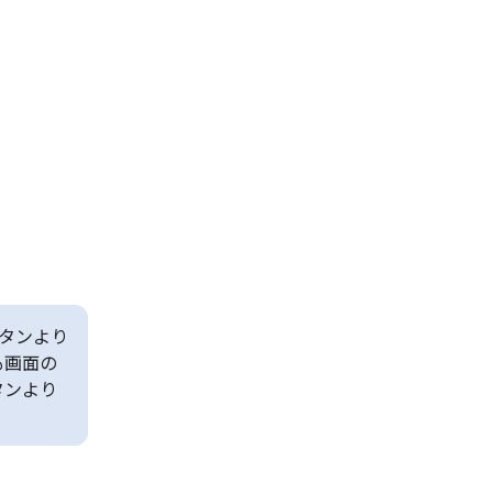
タンより
も画面の
タンより