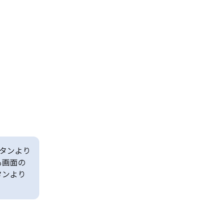
タンより
も画面の
タンより